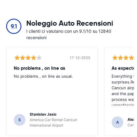
Noleggio Auto Recensioni
9.1
I clienti ci valutano con un 9.1/10 su 12840
recensioni
17-12-2025
No problems , on line as
As expecte
No problems , on line as usual.
Everything w
surprises.Ret
Cancun airpor
and the paper
process was 
unprofession
Stanislav Jasic
Alex
S
America Car Rental Cancun
A
Cancu
International Airport