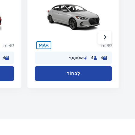
מִן
מִן
/יום
/יום
4
4
אוֹטוֹמָטִי
4
לִבחוֹר