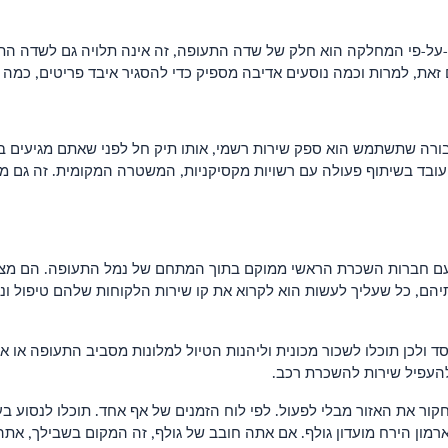
-על-פי המחלקה הוא חלק של שדה התעופה, זה אינה תלויה גם לשדה התע
ת, למרות וכמה נוסעים אדיבה מספיק כדי להסגיר איבד פריטים, כמה אי
Ca, זה חובה כי רק אמצעי תחבורה שתשתמש הוא ספק שירות רשמי, אותו תיק חל לפני 
ובד בשיתוף פעולה עם רשויות מקסיקניות, המשטרה המקומית. זה גם מב
עם חברות השכרת הראשי ממוקם בתוך המתחם של נמל התעופה. הם מציע
יהם, כל שעליך לעשות הוא לקרוא את קו שירות הלקוחות שלהם טיפול ונ
 ולכן תוכלו לשכור מכונית וליהנות הטיול למלונות מסביב התעופה או אפ
להעפיל שירות להשכרת רכב.
קור את האזור מבלי לפעול. לפי לוח הזמנים של אף אחד. תוכלו לנסוע
רמון הירח מועדון גולף. אם אתה חובב של גולף, זה המקום בשבילך, את