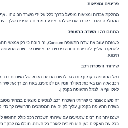
פריטים ומציאות
מחלקת אבדות ומציאות מופעל בדרך כלל על ידי משרד הביטחון. אף
המחלקה הזו כדי לברר אם יש להם מידע המתייחס הפריט שלך. עם זא
התחבורה ו משדה התעופה
כשאתה עוזב את שדה התעופה ncum
להתקרב אלייך להציע תחבורה פרטית. זה מיושם ליד שדה התעופה ע
תימנע.
שירותי השכרת רכב
נמל התעופה בקנקון קורה גם להיות הרכזת הגדול של השכרת רכב 
רכב אלה הם באיכות מעולה וזמין גם לנוסעים. בעת הצורך את שירות
לאלו עף או לנמל התעופה בקנקון.
זה פשוט אומר כי שירותי השכרת רכב לנוסעים מוצעים במחיר מסובסד
בשדה התעופה בקנקון, עליך לקיים את המסמכים הדרושים לך כדי 
ישנם יתרונות רבים שמגיעים עם שירותי השכרת רכב כולל החופש לח
בכל עת האקלים כאן היא חיובית לאורך כל השנה. תוכלו גם לבקר בא