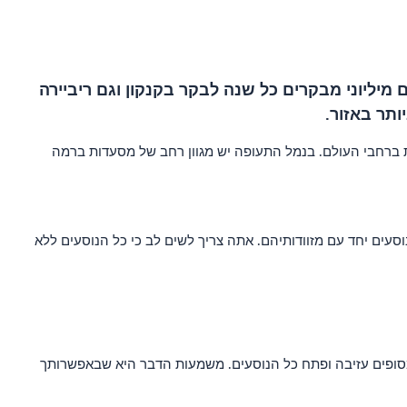
מיליוני מבקרים כל שנה לבקר בקנקון וגם ריביירה
ותר באזור.
לות ברחבי העולם. בנמל התעופה יש מגוון רחב של מסעדות ברמה
היות דבקה על מנת לשמור על רמת האבטחה מקסימום שלה. בנמל התעופה Cancum, מוקרנים כל הנוסעים יחד עם מזוודותיהם. אתה צריך לשים לב כי כל הנוסעים ללא
 המסופים עזיבה ופתח כל הנוסעים. משמעות הדבר היא שבאפשרותך