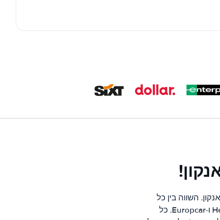
קון!
ון. השווה בין כל
החברות המובילות בקאנקון כגון; Hertz, Avis, Alamo, Thrifty, Sixt, Europcar, Budget ו-Europcar. כל