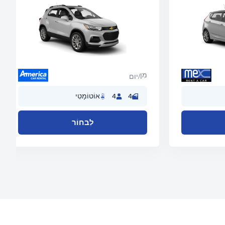
מִן
/יום
4
4
אוֹטוֹמָטִי
לִבחוֹר