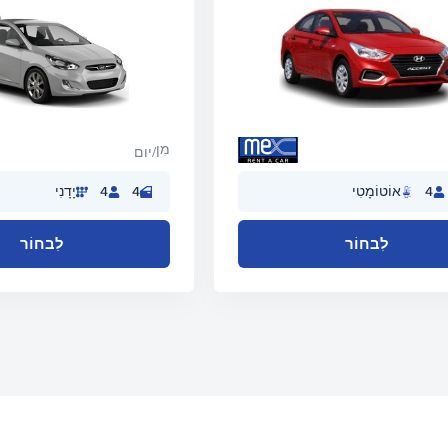
מִן
/יום
4
אוֹטוֹמָטִי
4
4
יָדָנִי
לִבחוֹר
לִבחוֹר