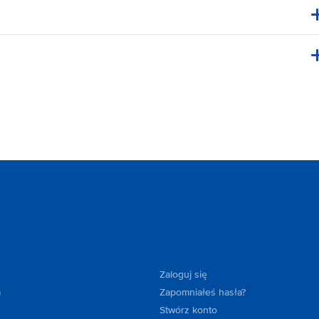
Zaloguj się
a
Zapomniałeś hasła?
Stwórz konto