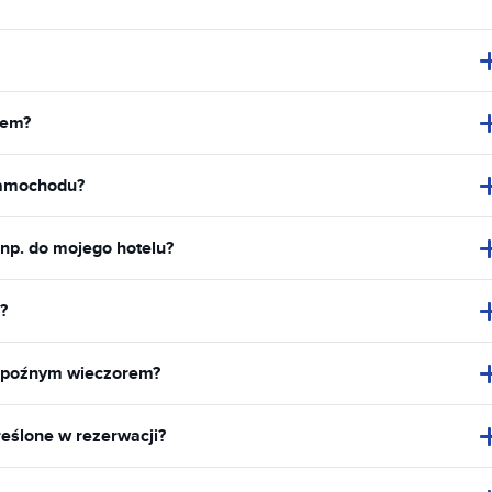
dem?
samochodu?
 np. do mojego hotelu?
?
 poźnym wieczorem?
eślone w rezerwacji?